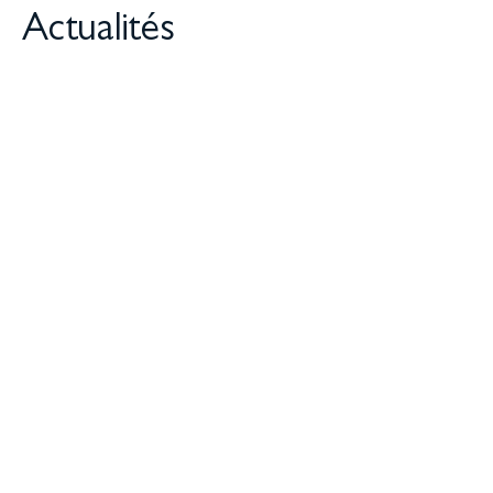
Actualités
FAQ — Réforme des dessins et modèles de
l’Union européenne
juillet 21, 2026
Réforme des dessins et modèles de l’Union européenne
: ce qui change pour les entreprises La réforme
européenne des dessins et modèles modernise la
Lire la suite