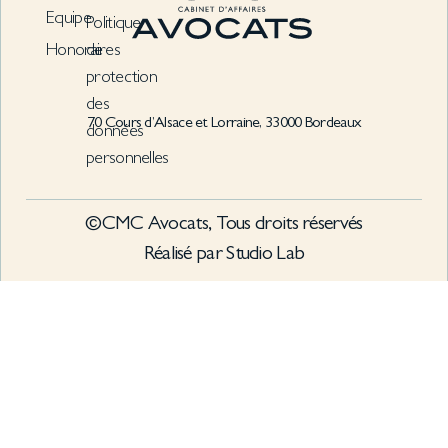
Equipe
Politique
Honoraires
de
protection
des
70 Cours d’Alsace et Lorraine, 33000 Bordeaux
données
personnelles
©CMC Avocats, Tous droits réservés
Réalisé par Studio Lab