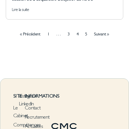
Lire la suite
« Précédent
1
…
3
4
5
Suivant »
SITE
Instagram
INFORMATIONS
LinkedIn
Le
Contact
Cabinet
Recrutement
Compétences
Actualités