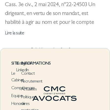
Cass. 3e civ., 2 mai 2024, n°22-24503 Un
dirigeant, en vertu de son mandat, est
habilité à agir au nom et pour le compte
Lire la suite
« Précédent
1
2
Suivant »
SITE
Instagram
INFORMATIONS
LinkedIn
Le
Contact
Cabinet
Recrutement
Compétences
Actualités
Equipe
Politique
Honoraires
de