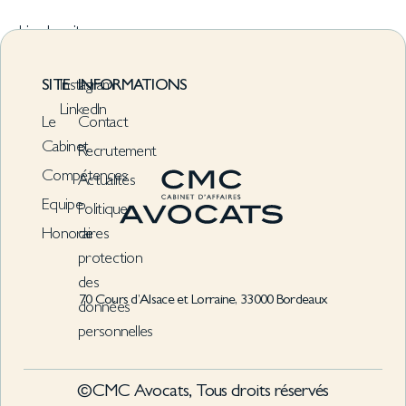
Lire la suite
SITE
Instagram
INFORMATIONS
LinkedIn
Le
Contact
Cabinet
Recrutement
Compétences
Actualités
Equipe
Politique
Honoraires
de
protection
des
70 Cours d’Alsace et Lorraine, 33000 Bordeaux
données
personnelles
©CMC Avocats, Tous droits réservés